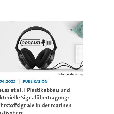
Foto: pixabay.com/
.04.2025
|
Publikation
euss et al. I Plastikabbau und
kterielle Signalübertragung:
hrstoffsignale in der marinen
astisphäre