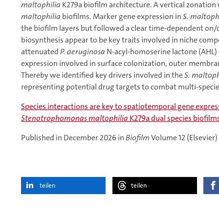
maltophilia
K279a biofilm architecture. A vertical zonation
maltophilia
biofilms. Marker gene expression in
S. maltoph
the biofilm layers but followed a clear time-dependent on/
biosynthesis appear to be key traits involved in niche com
attenuated
P. aeruginosa
N-acyl-homoserine lactone (AHL)
expression involved in surface colonization, outer membran
Thereby we identified key drivers involved in the
S. maltoph
representing potential drug targets to combat multi-speci
Species interactions are key to spatiotemporal gene expres
Stenotrophomonas maltophilia
K279a dual species biofilm
Published in December 2026 in
Biofilm
Volume 12 (Elsevier)
teilen
teilen