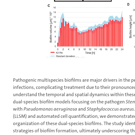
Pathogenic multispecies biofilms are major drivers in the pe
infections, complicating treatment due to their pronounced 
understand the temporal and spatial dynamics within the
dual-species biofilm models focusing on the pathogen
Ste
with
Pseudomonas aeruginosa
and
Staphylococcus aureus
(LLSM) and automated cell quantification, we demonstrate
organization of these dual-species biofilms. The study ident
strategies of biofilm formation, ultimately underscoring t