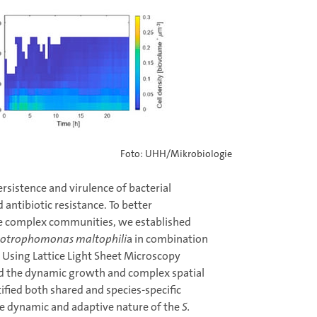
Foto: UHH/Mikrobiologie
rsistence and virulence of bacterial
antibiotic resistance. To better
se complex communities, we established
notrophomonas maltophili
a in combination
. Using Lattice Light Sheet Microscopy
d the dynamic growth and complex spatial
ified both shared and species-specific
he dynamic and adaptive nature of the
S.