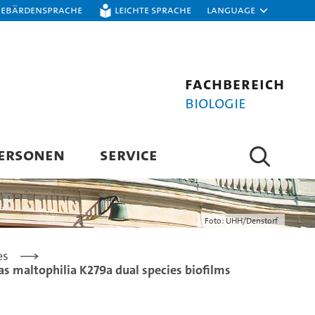
Gebärdensprache
Leichte Sprache
Language
Fachbereich
Biologie
ERSONEN
SERVICE
Foto: UHH/Denstorf
es
s maltophilia K279a dual species biofilms