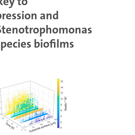
key to
pression and
n Stenotrophomonas
pecies biofilms