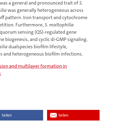
 was a general and pronounced trait of
S.
ilia
was generally heterogeneous across
off pattern. Iron transport and cytochrome
petition. Furthermore,
S. maltophilia
 quorum sensing (QS)-regulated gene
e biogenesis, and cyclic di-GMP signaling.
ilia
dualspecies biofilm lifestyle,
es and heterogeneous biofilm infections.
sion and multilayer formation in
s
teilen
teilen