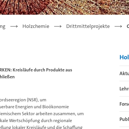
ung
Holzchemie
Drittmittelprojekte
Ho
EN: Kreisläufe durch Produkte aus
Aktu
chließen
Leh
Nordseeregion (NSR), um
For
uerbare Energien und Bioökonomie
kademischem Sektor arbeiten zusammen, um
Publ
lokale Wertschöpfung durch regionale
ießung lokaler Kreisläufe und die Schaffung