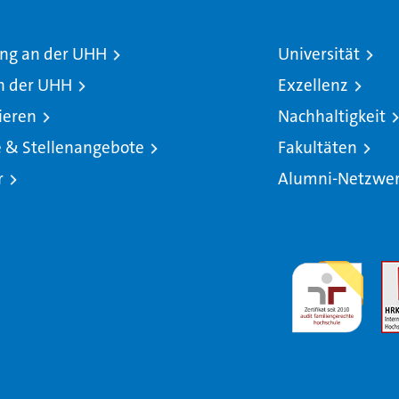
ng an der UHH
Universität
n der UHH
Exzellenz
ieren
Nachhaltigkeit
e & Stellenangebote
Fakultäten
r
Alumni-Netzwe