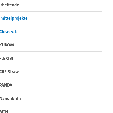
arbeitende
tmittelprojekte
Closecycle
KUKOM
FLEXIBI
CRF-Straw
PANDA
Nanofibrills
MTH