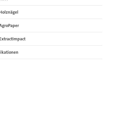
Holznägel
AgroPaper
ExtractImpact
ikationen