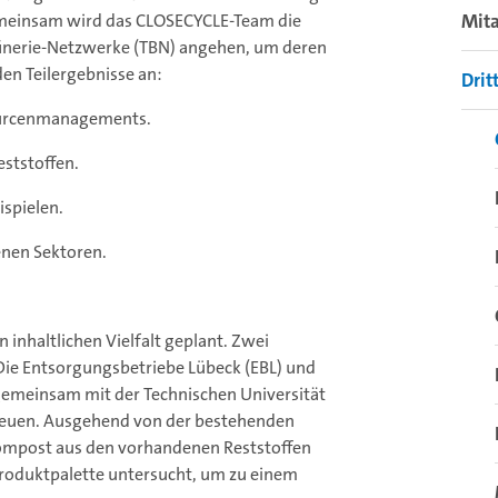
Gemeinsam wird das CLOSECYCLE-Team die
Mit
finerie-Netzwerke (TBN) angehen, um deren
en Teilergebnisse an:
Drit
ssourcenmanagements.
eststoffen.
ispielen.
enen Sektoren.
inhaltlichen Vielfalt geplant. Zwei
Die Entsorgungsbetriebe Lübeck (EBL) und
 gemeinsam mit der Technischen Universität
euen. Ausgehend von der bestehenden
Kompost aus den vorhandenen Reststoffen
Produktpalette untersucht, um zu einem