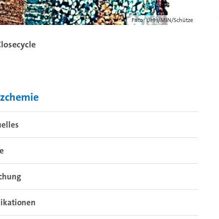
Foto: UHH/MIN/Schütze
Closecycle
lzchemie
elles
re
schung
ikationen