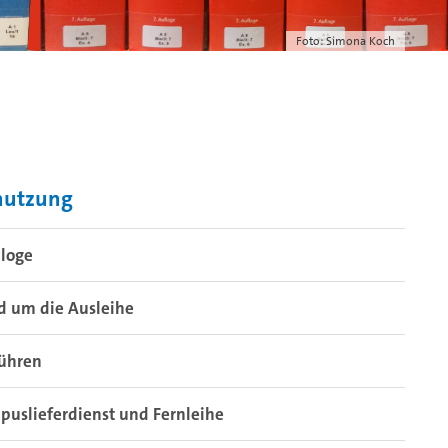
Foto: Simona Koch
nutzung
aloge
d um die Ausleihe
ühren
uslieferdienst und Fernleihe