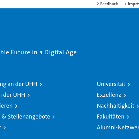
Feedback
Impr
le Future in a Digital Age
ng an der UHH
Universität
n der UHH
Exzellenz
ieren
Nachhaltigkeit
e & Stellenangebote
Fakultäten
r
Alumni-Netzwe